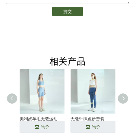
提交
相关产品
缝底层
美利奴羊毛无缝运动内衣套装
无缝针织跑步套装
询价
询价