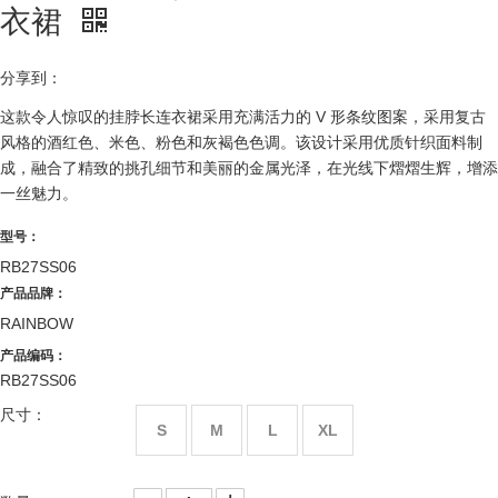
衣裙
分享到：
这款令人惊叹的挂脖长连衣裙采用充满活力的 V 形条纹图案，采用复古
风格的酒红色、米色、粉色和灰褐色色调。该设计采用优质针织面料制
成，融合了精致的挑孔细节和美丽的金属光泽，在光线下熠熠生辉，增添
一丝魅力。
型号：
RB27SS06
产品品牌：
RAINBOW
产品编码：
RB27SS06
尺寸：
S
M
L
XL