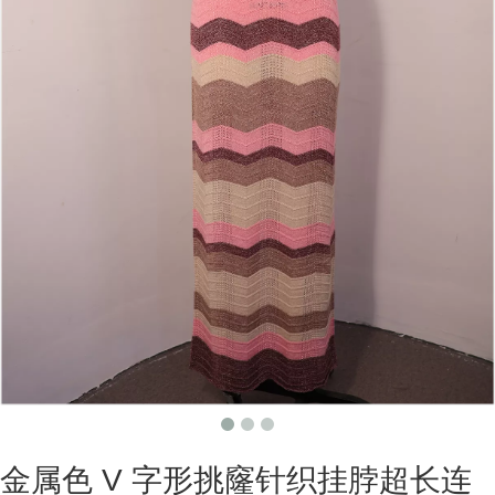
金属色 V 字形挑窿针织挂脖超长连