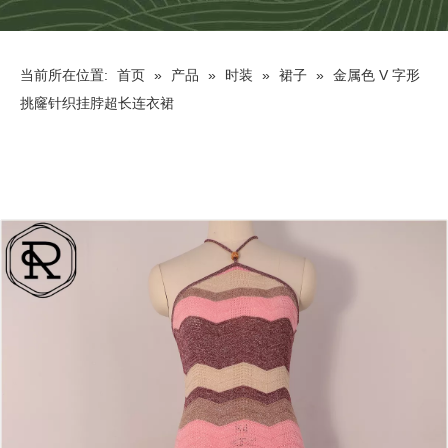
当前所在位置:
首页
»
产品
»
时装
»
裙子
»
金属色 V 字形
挑窿针织挂脖超长连衣裙