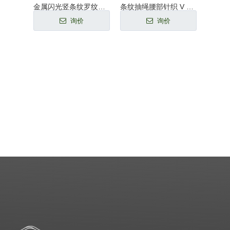
珍珠缀饰网眼针织两件套
金属闪光竖条纹罗纹针织短袖上衣
条纹抽绳腰部针织 V 领超长连衣裙
落肩圆
询价
询价